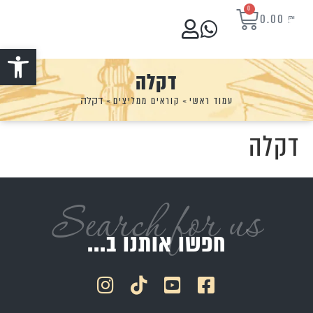
0
0.00
₪
פתח סרגל נ
דקלה
עמוד ראשי
»
קוראים ממליצים
»
דקלה
דקלה
Search for us
חפשו אותנו ב...