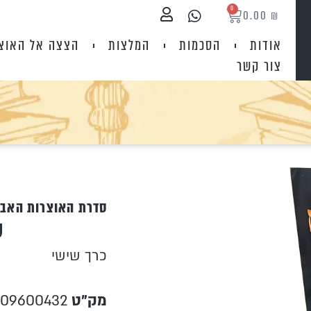
0
0.00
₪
אודות
הסכמות
המלצות
הצצה אל האוצ
צור קשר
סדרת האוצרות האבו
ש
כרך שישי
מק"ט
09600432