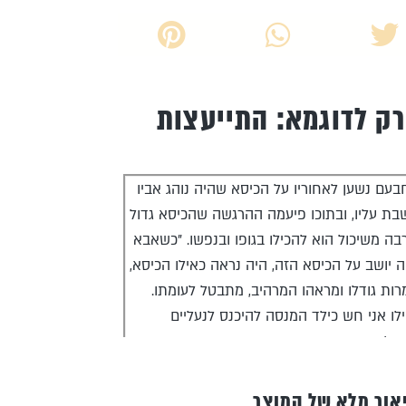
ק לדוגמא: התייעצות
בעם נשען לאחוריו על הכיסא שהיה נוהג אביו
בת עליו, ובתוכו פיעמה ההרגשה שהכיסא גדול
בה משיכול הוא להכילו בגופו ובנפשו. "כשאבא
ה יושב על הכיסא הזה, היה נראה כאילו הכיסא,
רות גודלו ומראהו המרהיב, מתבטל לעומתו.
ילו אני חש כילד המנסה להיכנס לנעליים
דולות הרבה יותר ממידתו, ונראה שכך חשים
פיי גם שאר האנשים הבאים בשעריי". הוא נע
קומו בחוסר נוחות, מרגיש כאילו מבטי האנשים
אור מלא של המוצר