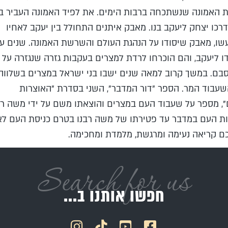
שוטרי הפטרול רצים אף הם לחזות במחזה
 האמונה שנשתכחה ברבות הימים. את לפיד האמונה העביר בנ
המשובב של עברים המנסים להציל את בתיהם
רכו יצחק ליעקב בנו. מאבק איתנים התחולל בין יעקב לאחיו
וילדיהם. אנשים אוחזים בדליי מים, רצים הלוך
שו, מאבק שיסודו על הנהגת העולם והשרשת האמונה. שנים ע
ושוב לכבות את השריפה. "מהר, האש יכולה
דו ליעקב, והם הוכרחו לרדת למצרים בעקבות גזרה שנגזרה על
להתפשט ולכלות את כל היישוב", צועק עמרם,
בם. במשך קרוב למאה שנים ישבו בני ישראל במצרים בשלווה,
מחיש את האנשים לפעולה. "אנא הצילו, עזרו
עבוד המר. הספר "דור המדבר", השני בסדרת "האוצרות
נא לנו", צועקת יוכבד על השוטרים: "ילדינו
, מספר על שעבוד העם במצרים והוצאתו משם על ידי משה רבנ
נמצאים בתוך הבית, אנא, אל תעמדו מנגד".
ת העם במדבר עד פטירתו של משה רבנו בטרם כניסת העם לאר
השוטרים צוחקים, אחד השוטרים הודף בידו
ם קריאה נעימה ומרגשת, מלמדת ומחכימה.
את יוכבד והיא מתמוטטת ארצה. השוטרים
מתמוגגים מצחוק, נהנים ממחזה הזוועה. עשן
Search for us
שחור מכסה את היישוב, מסמא את העיניים.
מרים שומעת את הצעקות, ריח העשן החריף
חפשו אותנו ב...
מגיע לאפה. בשקט, פותחת את דלת הבית,
בצד השני של היישוב נשמעות צעקות וצרחות
מלוות בצחוק מצרי מתגלגל. מרים יוצאת מפתח