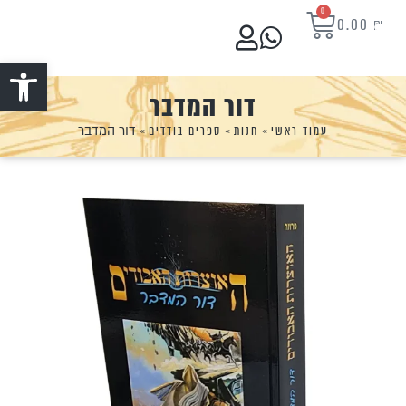
0
0.00
₪
פתח סרגל נ
דור המדבר
עמוד ראשי
»
חנות
»
ספרים בודדים
»
דור המדבר