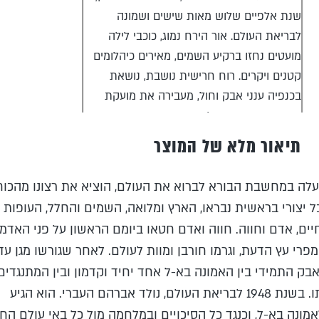
שנת אלפיים שלוש מאות שישים ושמונה
לבריאת העולם. אור הירח נמוג, כוכבי לילה
מועטים נחזו ברקיע השמים, מאירים כיהלומים
קטנים ויקרים. רוח חרישית נושבת, נושאת
בכנפיה ענני אבק וחול, מעבירה את מועקת
החום ממקום אחד למשנהו. שורות הבתים
העשויים עץ וקש דוממות, שקט שורר ברחובות
תיאור מלא של המוצר
יישוב הלוויים. פטרול השוטרים המצריים עובר
בין הרחובות, מקשיב מבעד לדלתות הבתים,
לה במחשבת הבורא לברוא את העולם, הוציא את רצונו מהכוח
מנסה לגלות קולות בכי ילדים וקריאות נשים
ל יצורי בראשית נבראו, הארץ ומלואה, השמים והחלל, העופות
הרות היושבות על המשבר. "אש… אש… הצילו!
יים, אדם וחווה. חווה ואדם חטאו ביומם הראשון על פני האדמה
שריפה פרצה בבית! הצילו אש… אש…", קריאות
פרי עץ הדעת, וגרמו חורבן ומוות לעולם. לאחר שגורשו מגן עדן
שבר פרצו מפיהם של איש ואישה, מעירים את
ק התמידי בין האמונה בא-ל אחד יחיד וקדמון ובין המתנגדים
היישוב השקט. להבות אש מיתמרות אל על
לממשלתו. בשנת 1948 לבריאת העולם, נולד אברהם העברי. הוא הגיע
מבית קטן בפאתי היישוב. אנשים מתעוררים
מונה בא-ל, וכנגד כל הסיכויים ובמלחמה מול כל באי עולם הח
משנתם, רצים לעזרת אחיהם הנתונים בצרה.