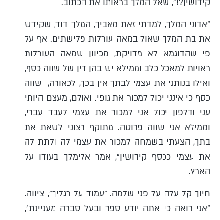
קידושין?!", שאל המלך בראותו את הכתוב.
"אדוני המלך, למדתי זאת מאביך, המלך דוד, שקידש
את בת המלך שאול במאה עורלות פלישתים. אף על
פי שהדוגמא לא מדויקת, מכיוון שמאה העורלות
ראויות למאכל כלב וממילא יש בהן דין של שווה כסף,
ואילו בנותני את עצמי לבתך אין בכך, לכאורה, שווה
כסף כי אינני יכול למכור את גופי. ואולם, מעצם היותי
עני ודלפון יכול אני למכור את עצמי לעבד עברי,
וממילא אני שווה פרוטה. מתוקף רצוני לשאת את
בתך, הצעתי בשמחה למכור את עצמי לה ולתת לה
את עצמי ככסף קידושין", אמר אלימלך בעודו על
הארץ.
חיוך קל עלה על פני שלמה. "עמוד על רגליך", ציווה.
"אני רואה כי אתה יודע ספר ובעל סברה מעניינת",