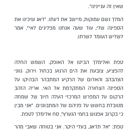
שאין זה עניינינו".
המלך נשם עמוקות, מיישב את דעתו. "דאג שיכינו את
הספינה שלי, עוד שעה אנחנו מפליגים לאי", אמר
לשליש העומד לשרתו.
טפת ואלימלך הביטו אל האופק. השמש החלה
להפציע, צובעת את הים הרגוע בכחול וירוק. גווני
הצהבהב והאדום של הרקיע המתבהר הבהיקו על
הספינה הצחורה המתקדמת אל האי. אריה הזהב
הרקום על המפרש המרכזי העלה חיוך של שמחה
מטובלת בחשש על פניהם של המתבוננים. "אני מבין
כי בקרוב אפגוש בחמי הנערץ", סח אלימלך לטפת.
טפת: "אל תדאג, בעלי היקר. אני בטוחה שאבי מהר