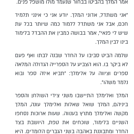
אמר המלך בהביטו בבחור שנעמד מולו מושפל פנים.
"אני משתדל, אדוני המלך. יודע אני כי אינני תלמיד
חכם, אבל אני משתדל ללמוד כמה שיותר בכל עת
שיש לי פנאי", אמר בבושה כמבין את ההבדל בלימוד
בינו לבין המלך.
שלמה הביט סביבו על החדר שבנה לבתו ואף פעם
לא ביקר בו. הוא הצביע על הספרייה הגדולה המלאה
ספרים וציווה על אלימלך: "תביא איזה ספר ובוא
נלמד משהו".
המלך ואלימלך התיישבו משני צידי השולחן והספר
ביניהם, המלך שואל שאלות ואלימלך עונה, המלך
מקשה ואלימלך מתרץ בענווה. שעות ארוכות נסחפו
השניים בלימוד, שוכחים את טפת, היושבת בצד
החדר ומתבוננת באהבה בשני הגברים הלומדים. היא