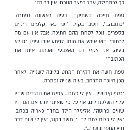
כך לכתחילה, אבל במצב הנוכחי אין ברירה".
טפת חייכה בשתיקה, בעיה ראשונה נפתרה.
"כתובה…", חשב בקול, "יש כאן קלפים ריקים
בספרים, נוכל לקחת מהם חתיכה, אבל אין עם מה
לכתוב". הוא אימץ את מוחו, לפתע אורו עיניו. "זו לא
בעיה, אני אקיז דם מאצבעי ואכתוב איתו את
הכתובה".
טפת חשה את דקירת המחט בליבה לשנייה, לאחר
מכן חיוכה התרחב. בעיה שנייה נפתרה.
"כסף קידושין… אין לי כלום… אפילו את הבגדים שהיו
עליי השלכנו לים, אף על פי שאינני יודע אם הם היו
שווים פרוטה". אלימלך הילך בחדר כאריה בכלוב.
"אין לי כלום לתת לה…", חשב בקול, "אין לי שום דבר
חוץ מגופי ובשרי…".