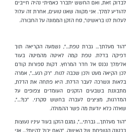
לבדוק זאת, ואם החשש יתברר כאמיתי נהיה חייבים
להודיע למלך. אני מקווה שאנו טועים, אחרת זה עלול
לעלות לנו בראשינו", סח הזקן הממונה על החבורה.
"הוד מעלתך… גברת טפת…", נשמעה הקריאה תוך
דפיקה בדלת. טפת קמה לאיטה מהמיטה בעוד
אלימלך נכנס אל חדר המרחץ. דקות ספורות קודם
לכן הקיאה מעט ולכן שכבה לנוח. "רק רגע…", אמרה
בלאות ונשרכה לעבר הדלת. היא פתחה את הדלת,
מתבוננת בשבעים הזקנים העומדים צפופים על
המדרגות, מציצים לעברה בחשש סקרני. "כן?…",
שאלה כלא יודעת מה פשר ההמולה.
"הוד מעלתך… גברתי…", גמגם הזקן בעוד עיניו נעוצות
בבטנה הטופחת של האישה. "האם יכול להיות?… אני