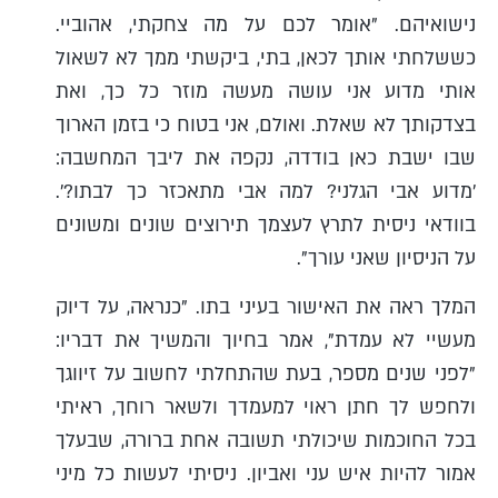
נישואיהם. "אומר לכם על מה צחקתי, אהוביי.
כששלחתי אותך לכאן, בתי, ביקשתי ממך לא לשאול
אותי מדוע אני עושה מעשה מוזר כל כך, ואת
בצדקותך לא שאלת. ואולם, אני בטוח כי בזמן הארוך
שבו ישבת כאן בודדה, נקפה את ליבך המחשבה:
'מדוע אבי הגלני? למה אבי מתאכזר כך לבתו?'.
בוודאי ניסית לתרץ לעצמך תירוצים שונים ומשונים
על הניסיון שאני עורך".
המלך ראה את האישור בעיני בתו. "כנראה, על דיוק
מעשיי לא עמדת", אמר בחיוך והמשיך את דבריו:
"לפני שנים מספר, בעת שהתחלתי לחשוב על זיווגך
ולחפש לך חתן ראוי למעמדך ולשאר רוחך, ראיתי
בכל החוכמות שיכולתי תשובה אחת ברורה, שבעלך
אמור להיות איש עני ואביון. ניסיתי לעשות כל מיני