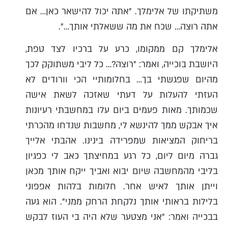
משתיקתו של אלימלך. "אתה יכול להישאר כאן… אם
אתה רוצה… שכח את מה ששאלתי אותך…".
אלימלך קם ממקומו, כרע על ברכיו לצד טפת,
היושבת בוכייה, ואמר: "רוצה?… כל ליבי משתוקק לכך
מהיום שפגשתי בך… בחלומותיי הכי וורודים לא
העזתי להעלות על דעתי שאזכה לשאת אישה
שכמותך. מאות פעמים ביום עלו במחשבתי רעיונות
איך אבקש ממך להינשא לי, מחשבות שנדחו מהכרתי
בריחוק המציאות שמפרידה בינינו. אהבתי אלייך
גברה מיום ליום, כל רגע במחיצתך כאב לי כפגיון
בליבי מהמחשבה שיום יבוא ואביך ייקח אותך מכאן
וייתן אותך לאיש אחר. חלומות בלהות אפפוני
בלילות בראותי אותך נלקחת הרחק ממני". הוא געה
בבכייה ואמר: "אני מצטער שלא היה בי העוז לבקש