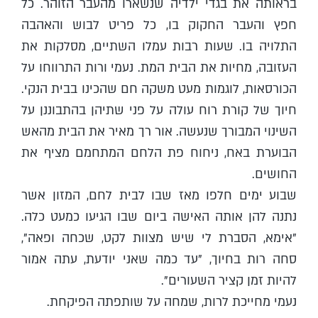
בראותה את בגדי ילדיה שנשארו מהעבר הזוהר. כל
חפץ והעבר החקוק בו, כל פריט לבוש והאהבה
התלויה בו. שעות רבות עמלו השתיים, מסלקות את
העזובה, מחיות את הבית המת. נעמי ורות התרווחו על
הכורסאות, לוגמות מעט משקה חם שהכינו בבית הנקי.
חיוך של קורת רוח עולה על פני שתיהן בהתבוננן על
השינוי המבורך שנעשה. אור רך מאיר את הבית מהאש
הבוערת באח, ניחוח פת הלחם המתחמם מציף את
החושים.
שבוע ימים חלפו מאז שבו לבית לחם, המזון אשר
נתנה להן אותה האישה ביום שבו הגיעו כמעט כלה.
"אימא, הסברת לי שיש מצוות לקט, שכחה ופאה",
סחה רות בחיוך, "עד כמה שאני יודעת, עתה אמור
להיות זמן קציר השעורים".
נעמי מחייכת לרות, שמחה על שותפתה הפיקחת.