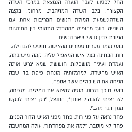
החל לפסוע לעבר הנערה הנמצאת במרכז השדה
הקצורה, בלב השדה המוזהבת. מרחוק, בקצה
השדה,נשמעת המולת הנשים המריבות אחת עם
השנייה. בועז מהופנט מההבדל התהומי בין התנהגות
הגיורת לבין זו של שאר הנשים.
בועז נעמד מטרים ספורים מהאישה, חושש להבהילה.
רות הבחינה בצל איש המאפיל עליה, קמה מישיבתה,
נעמדת ועיניה מושפלות, חוששת שמא יגרש אותה
האיש מהשדה. למרגלותיה מונחת פיסת בד שבה
הניחה את השיבולים אשר אספה.
בועז חיכך בגרונו, מנסה למצוא את המילים. "סליחה,
לא רציתי להבהיל אותך", התנצל, "רק רציתי לבקש
ממך דבר מה…".
פחד נראה על פני רות, פחד מפני האיש הדור הפנים,
פחד לא מוסבר. "למה את מפחדת?", עולה המחשבה