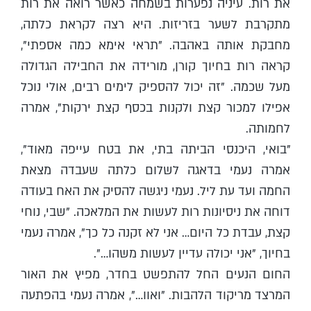
את רות. עיניה נפערות בשמחה כאשר רואה את רות
מתקרבת לשער בזריזות. היא רצה לקראת כלתה,
מחבקת אותה באהבה. "תראי אימא כמה אספתי",
קראה רות בחיוך קורן, מורידה את החבילה הגדולה
מעל שכמה. "זה יכול להספיק לימים רבים, אולי נוכל
אפילו למכור קצת ולקנות בכסף קצת ירקות", אמרה
לחמותה.
"בואי, היכנסי הביתה בתי, את בטח עייפה מאוד",
אמרה נעמי בדאגה לשלום כלתה שעבדה מצאת
החמה ועד עת ליל. נעמי ניגשה להסיק את האח בעודה
דוחה את ניסיונות רות לעשות את המלאכה. "שבי, נוחי
קצת, עבדת כל היום… אני לא זקנה כל כך", אמרה נעמי
בחיוך, "אני יכולה עדיין לעשות משהו…".
החום הנעים החל להתפשט בחדר, מפיץ את האור
המרצד מריקוד הלהבות. "ואוו…", אמרה נעמי בהפתעה