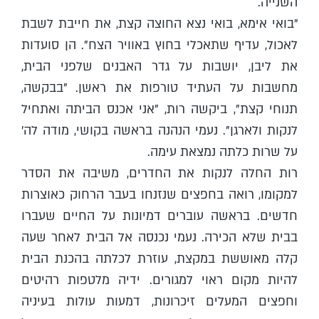
השנייה.
"בואי אימא, בואי נצא החוצה קצת, את חייבת לשבת
לאכול, עדיף שתאכלי בחוץ באוויר הצח". הן סועדות
את ליבן, יושבות על גדר האבנים שלפני הבית,
מחשבות על העתיד טורפות את ראשן. "בבקשה,
תנוחי קצת", ביקשה רות, "אני אכנס הביתה ואתחיל
לנקות ולארגן". נעמי הנהנה בראשה בקושי, מודה לה'
על שרות כלתה נמצאת עימה.
רות החלה לנקות את החדרים, משיבה את הסדר
למקומו, רואה בחפצים שנזנחו בעבר הרחוק כאוצרות
חדשים. בראשה עוברים דמיונות על החיים שעברו
בבית שלא הכירה. נעמי נכנסה אל הבית לאחר שעה
קלה מאוששת במקצת, עוזרת לכלתה בהכנת הבית
להיות מקום ראוי למגורים. ידיה מלטפות רהיטים
וחפצים המעלים זיכרונות, דמעות עולות בעיניה