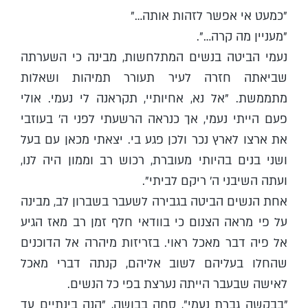
"כמעט אי אפשר לזהות אותה…"
"מעניין מה קרה…".
נעמי הביטה בנשים המתלחשות, מבינה כי השערתה
שביאתה חזרה לעיר תעורר תמיהות ושאלות
מתממשת. "אל נא, אחיותיי, תקראנה לי נעמי. אולי
פעם הייתי נעמי, אך כנראה הרשעתי לפני ה' בעוזבי
את ארצו לארץ נכר ולכן פגע בי. יצאתי מכאן עם בעל
ושני בנים בהיותי מעוברת, רכוש רב וממון היה לנו,
ועתה השיבני ה' ריקם לביתי".
אחת הנשים הביטה בגבירה לשעבר בשברון לב, מבינה
על פי מראה הצנום כי בוודאי חלף זמן רב מאז הגיע
אל פיה דבר מאכל ראוי. בזריזות מיהרה אל הדוכנים
שהחלו בעליהם לשוב אליהם, קנתה דברי מאכל
לאישה שבעבר הייתה נערצת בפי כל הנשים.
"בבקשה גברת נעמי", סחה בבושה, "הנה בינתיים עד