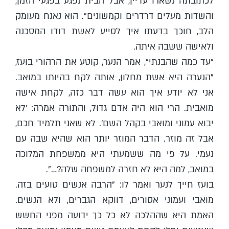
לכתובתה נשארו עדיין, אבל הבית נפגע בפגעי הזמן,
והשדות מעלים דרדרים וקמשונים". הוא נאנח מעומק
הלב, חוכך בדעתו איך לסייע לאשת דודו המסכנה
ולאישה ששבה איתה.
"עד כמה שהבנתי", אמר הנער, קוטע את הרהורי בועז,
"הנערה היא אשת מחלון, אותה לקח בהיותו במואב.
אני לא יודע איך הוא עשה דבר כזה, לקחת אישה
מואבית. הרי הוא היה אדם גדול, והתורה אמרה: 'לא
יבוא עמוני ומואבי בקהל השם'. לא שאני תלמיד חכם,
אבל זה מוזר. הדבר המוזר יותר הוא שהיא שבה עם
נעמי. על פי מה ששמעתי היא ממשפחת המלוכה
במואב, למה היא לא חזרה למשפחה שלה?…".
בועז חייך לנער ואמר לו: "הרבה אנשים טועים בזה.
מואבי ועמוני אסורים, דווקא הגברים, ולא הנשים.
האמת היא שההלכה לא כל כך ידועה מפני החשש