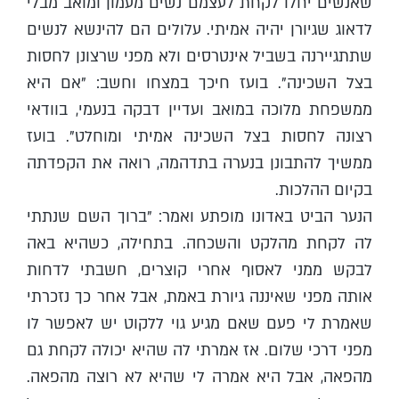
שאנשים יחלו לקחת לעצמם נשים מעמון ומואב מבלי
לדאוג שגיורן יהיה אמיתי. עלולים הם להינשא לנשים
שתתגיירנה בשביל אינטרסים ולא מפני שרצונן לחסות
בצל השכינה". בועז חיכך במצחו וחשב: "אם היא
ממשפחת מלוכה במואב ועדיין דבקה בנעמי, בוודאי
רצונה לחסות בצל השכינה אמיתי ומוחלט". בועז
ממשיך להתבונן בנערה בתדהמה, רואה את הקפדתה
בקיום ההלכות.
הנער הביט באדונו מופתע ואמר: "ברוך השם שנתתי
לה לקחת מהלקט והשכחה. בתחילה, כשהיא באה
לבקש ממני לאסוף אחרי קוצרים, חשבתי לדחות
אותה מפני שאיננה גיורת באמת, אבל אחר כך נזכרתי
שאמרת לי פעם שאם מגיע גוי ללקוט יש לאפשר לו
מפני דרכי שלום. אז אמרתי לה שהיא יכולה לקחת גם
מהפאה, אבל היא אמרה לי שהיא לא רוצה מהפאה.