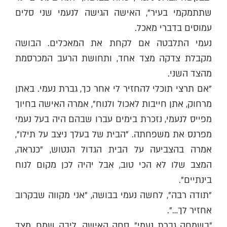
שתתמקמי בעיר", האישה הגישה לנעמי שני סלים
עמוסים בדברי מאכל.
נעמי התלבטה אם לקחת את המאכלים. הבושה
מקבלת צדקה מצד אחד, ותחושת הרעב המכרסמת
מהצד השני.
"אם תרצי תוכלי להחזיר לי אחר כך, גברת נעמי. באתן
מרחוק, אתן חייבות לאכול ולנוח", אמרה האישה בחיוך
מפייס לנעמי, נזכרת בימים עברו שבהם היה בעל נעמי
מפרנס את משפחתה. "הבית של בעלך ניצב על תילו",
אמרה בהצביעה על הבית הגדול הנטוש, "כנראה,
המצב שלו לא הכי טוב, אבל יהיה לכן מקום לנוח
בינתיים".
"תודה רבה", לחשה נעמי בבושה, "אני מקווה שבקרוב
אחזיר לך…".
"בשמחה גברת נעמי", סחה האישה. ליבה שמח, מצד