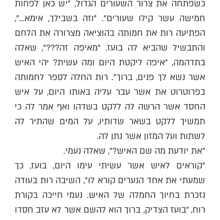
כשפתחה את צרור השעורים הגדול, "יש כאן לפחות
חמישה עשר קילו שעורים". "וזה בשבילך, אימא…",
הפתיעה רות את חמותה בהוציאה מצרורה את הלחם
והתבשיל שהביא לה בועז. "מאיפה זה???", שאלה
בתדהמה, "איפה ליקטת היום ומה עשית? יהי האיש
אשר נשא לך פנים, ברוך". רות החלה לספר לחמותה
בפרוטרוט את אשר עבר עליה באותו היום, על איש
החסד אשר הרשה לה ללקט בשדהו ואף אמר לה כי
תמשיך ללקט בשאר שדותיו, על המים שהתיר לה
לשתות ועל המזון אשר נתן לה.
"את יודעת מה שם האיש?", שאלה נעמי.
"קוראים לאיש אשר עשיתי עימו היום, בועז, כך
שמעתי את אחד הנערים קורא לו", השיבה רות בעודה
נזכרת בחיוך החמלה של האיש. נעמי חייכה בקורת
רוח, "בועז הצדיק, ברוך הוא להשם אשר לא עזב חסדו