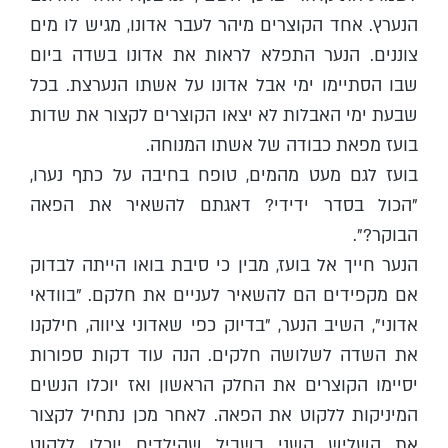
הנערץ. אחד הקוצרים מיהר לעבר אדונו, מגיש לו מים
צוננים. הנער התפלא לראות את אדונו בשדה ביום
שבו הסתיימו ימי אבל אדונו על אשתו הנערצת. בכל
שבעת ימי האבלות לא יצאו הקוצרים לקצור את שדות
בועז מפאת כבודה של אשתו המנוחה.
בועז לגם מעט מהמים, טופח בחיבה על כתף נערו,
"הכול בסדר ידידי? דאגתם להשאיר את הפאה
הבוקר?".
הנער חייך אל בועז, מבין כי סיבת בואו הייתה לבדוק
אם מקפידים הם להשאיר לעניים את חלקם. "בוודאי
אדוני", השיב הנער, "בדיוק כפי שאדוני ציווה, חילקנו
את השדה לשלושה חלקים. הנה עוד דקות ספורות
יסיימו הקוצרים את החלק הראשון ואז יוכלו הנשים
המיניקות ללקוט את הפאה. לאחר מכן נתחיל לקצור
את השליש השני בשביל שהילדים יוכלו ללקוט