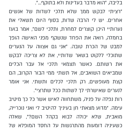
בליבה, "הוא מדבר בעדינות ולא בתוקף…".
"רציתי לבקש ממך שלא תלכי לשדות של אנשים
אחרים. יש לי הרבה שדות, בסוף היום תשאלי את
נערותיי היכן קוצרים למחרת, ותלכי לשם", אמר בועז
בחמלה, רואה את הפחד שנשקף מפני האישה הופך
למבט של הכרת טובה. "אני גם אצווה על הנערים
שתוכלי ללקוט בשאר שדותיי, את לא צריכה לבקש
את רשותם. כאשר תצמאי תלכי אל עבר הכלים
שמביאים השואבים, אל תשתי ממי הבור הקרוב, הם
קצת מעופשים, רק תלכי לכלים ותשתי. אני אומר
לנערים שאישרתי לך לשתות ככל שתרצי".
רות נפלה על פניה, משתחווה לאיש אשר כל כך מיטיב
עימה. "מדוע מצאתי חן בעיניך להיטיב לי ואני נוכרייה,
מואבית, שלא יכולה לבוא בקהל השם?", שאלה
כשעיניה דומעות מהתרגשות על החסד המופלא של