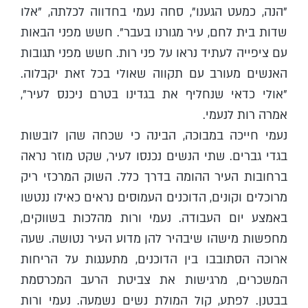
"הנה, כמעט הגענו", סחה נעמי בחדווה לכלתה, "אלו
שדות בית לחם, עיר מגורנו בעבר". חשש מפני הבאות
עם ציפייה לעתיד נראו על פני רות. חשש מפני תגובות
האנשים מעורב עם תקווה שאולי בכל זאת יקבלוה.
"אולי כדאי שנחליף את בגדינו בטרם ניכנס לעיר",
אמרה רות לנעמי.
נעמי חייכה במבוכה, הבינה כי שכחה שהן לובשות
בגדי גברים. שתי הנשים נכנסו לעיר, שקט מוזר נראה
ברחובות העיר ההומה בדרך כלל. השוק המרכזי ריק
מרוכלים וקונים, הדוכנים העמוסים נראים כאילו ננטשו
באמצע יום העבודה. נעמי ורות מהלכות בשווקים,
מחפשות מישהו שיבהיר להן מדוע העיר נטושה. שעה
ארוכה הסתובבו בין הדוכנים, מתענגות על הריחות
המשכרים, מרגישות את צביטת הרעב המכרסמת
בבטנן. לפתע, קול המולת נשים נשמעה. נעמי ורות