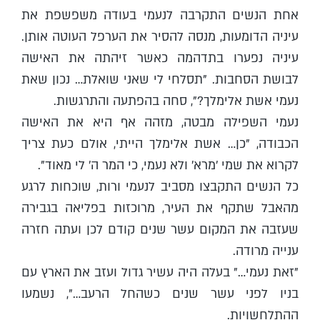
אחת הנשים התקרבה לנעמי בעודה משפשפת את
עיניה הדומעות, מנסה להסיר את הערפל העוטה אותן.
עיניה נפערו בתדהמה כאשר זיהתה את האישה
לבושת הסחבות. "תסלחי לי שאני שואלת… נכון שאת
נעמי אשת אלימלך?", סחה בהפתעה והתרגשות.
נעמי השפילה מבטה, מזהה אף היא את האישה
הכבודה, "כן… אשת אלימלך הייתי, אולם כעת צריך
לקרוא את שמי 'מרא' ולא נעמי, כי המר ה' לי מאוד".
כל הנשים התקבצו מסביב לנעמי ורות, שוכחות לרגע
מהאבל שתקף את העיר, מרוכזות בפליאה בגבירה
שעזבה את המקום עשר שנים קודם לכן ועתה חזרה
ענייה מרודה.
"זאת נעמי…" בעלה היה עשיר גדול ועזב את הארץ עם
בניו לפני עשר שנים כשהחל הרעב…", נשמעו
ההתלחשויות.