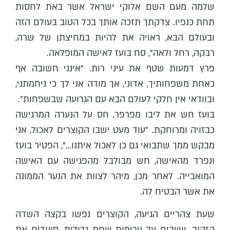
שלמה מעם השם אלוקי ישראל אשר באת לחסות
תחת כנפיו. צדקתך תזכה אותך בכל הטוב בעולם הזה
ובעולם הבא, ראויה את להיות במחיצתן של שרה,
רבקה, רחל ולאה", סח בועז לאישה המופלאה.
פרץ דמעות שטף את עיני רות. "אינני חשובה אף
כאחת משפחותיך, אדוני, אך מודה אני לך כי ניחמתני,
ובוודאי אין חלקי לעולם הבא עם הגרועה שבשפחות".
בועז חש את ליבו מפרפר, חס על הנערה המרגישה
כבזויה ומרוחקת. "עוד מעט ישבו הקוצרים לאכול, אני
מבקש ממך שתבואי גם כן לאכול איתנו…", הפטיר בועז
ונפרד מהאישה, חש מבולבל מהפגישה עם האישה
המואבייה. לאחר מכן, מיהר לצוות את הנער הממונה
את אשר הבטיח לה.
שעת צהריים הגיעה, הקוצרים נפשו בקצה השדה
הזהוב, יושבים על ערימות שחת גדולות, סועדים את