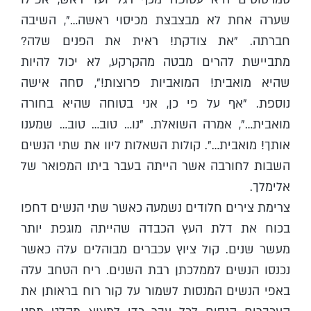
שערה אחת לא מבצבצת מכיסוי ראשה…", השיבה
חברתה. "את צודקת! ראית את הפנים שלה?
מתביישת להרים מבטה מהקרקע, לא יכול להיות
שהיא מואבית! המואביות פרוצות!", סחה אישה
נוספת. "אף על פי כן, אני בטוחה שהיא בחורה
מואבית…", אמרה השואלת. "נו… טוב… טוב… שמענו
אותך! מואבית…". קולות השאלות ליוו את שתי הנשים
השבות לחורבה אשר הייתה בעבר ביתו המפואר של
אלימלך.
צרימת צירים חלודים נשמעה כאשר שתי הנשים דחפו
בכוח את דלת העץ הכבדה שהייתה מוגפת יותר
מעשר שנים. קול ציוץ עכברים מבוהלים עלה כאשר
נכנסו הנשים לממלכתן רבת השנים. ריח הטחב עלה
באפי הנשים המנסות לשמור על קור רוח בראותן את