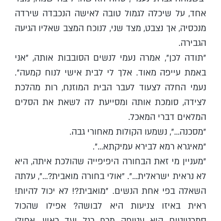
אחד, על שיכלה לגמול טובה לאישה הנכבדה שירדה
מנכסיה, אך נצבט, מצד שני, לנוכח המצב שאליו הגיעה
הגבירה.
"תודה לכן", אמרה נעמי לנשים הסובבות אותה, "אני
באמת עייפה מאוד. אלך לי לבית אישי לנוח קמעה".
נעמי החלה לצעוד לעבר הבית המוזנח, רות מהלכת
לצידה, סומכת אותה ומסייעת לה לשאת את הסלים
המלאים דברי המאכל.
"מסכנה…", נשמעו הקולות מאחורי גבה.
"מאיגרא רמא לבירא עמיקתא…".
"מעניין מי זאת הבחורה היפיפייה שהולכת איתה, היא
לא נראית ישראלית…". "אולי בחורה מואבית?…", עלתה
השאלה בפי אחת הנשים. "מואבית?! לא יכול להיות!
ראית באיזו צניעות היא לבושה? אפילו שהכול
סמרטוטים היא עטופה מכף רגל ועד ראש, אפילו