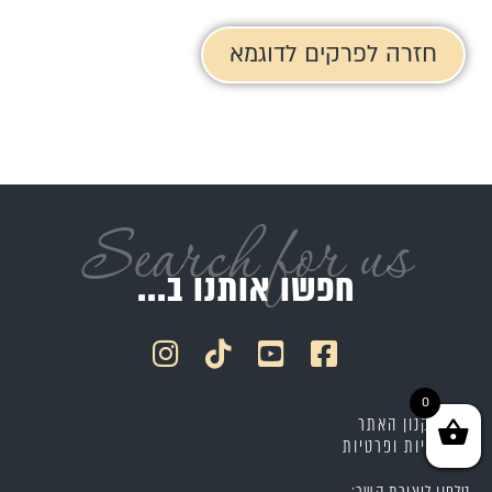
חזרה לפרקים לדוגמא
Search for us
חפשו אותנו ב...
0
תקנון האתר
מדיניות ופרטיות