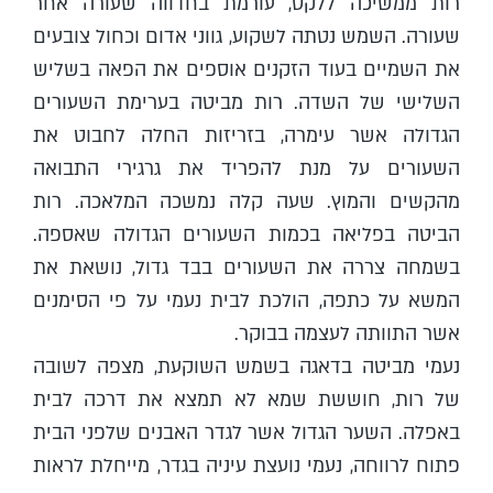
רות ממשיכה ללקט, עורמת בחדווה שעורה אחר
שעורה. השמש נטתה לשקוע, גווני אדום וכחול צובעים
את השמיים בעוד הזקנים אוספים את הפאה בשליש
השלישי של השדה. רות מביטה בערימת השעורים
הגדולה אשר עימרה, בזריזות החלה לחבוט את
השעורים על מנת להפריד את גרגירי התבואה
מהקשים והמוץ. שעה קלה נמשכה המלאכה. רות
הביטה בפליאה בכמות השעורים הגדולה שאספה.
בשמחה צררה את השעורים בבד גדול, נושאת את
המשא על כתפה, הולכת לבית נעמי על פי הסימנים
אשר התוותה לעצמה בבוקר.
נעמי מביטה בדאגה בשמש השוקעת, מצפה לשובה
של רות, חוששת שמא לא תמצא את דרכה לבית
באפלה. השער הגדול אשר לגדר האבנים שלפני הבית
פתוח לרווחה, נעמי נועצת עיניה בגדר, מייחלת לראות