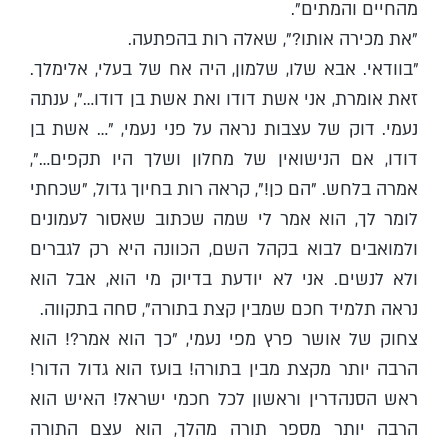
מהחיים והמתים".
"את מכירה אותו?", שאלה רות בהפתעה.
"בוודאי. אבא שלו, שלמון, היה אח של בעלי, אלימלך.
זאת אומרת, אני אשת דודו ואת אשת בן דודו…", ענתה
נעמי. דוק של עצבות נראה על פני נעמי, "… אשת בן
דודו, אם הנישואין של מחלון ושלך היו תקפים…",
אמרה בלחש. "הם כן!", קראה רות בחיוך גדול, "שכחתי
לומר לך, הוא אמר לי שמה שכתוב שאסור לעמונים
ולמואבים לבוא בקהל השם, הכוונה היא רק לגברים
ולא לנשים. אני לא יודעת בדיוק מי הוא, אבל הוא
נראה תלמיד חכם שמבין קצת בתורה", סחה בתקווה.
צחוק של אושר פרץ מפי נעמי, "כך הוא אמר?! הוא
הרבה יותר מקצת מבין בתורה! בועז הוא גדול הדור!
ראש הסנהדרין וראשון לכל חכמי ישראל! האיש הוא
הרבה יותר מספר תורה מהלך, הוא עצם התורה