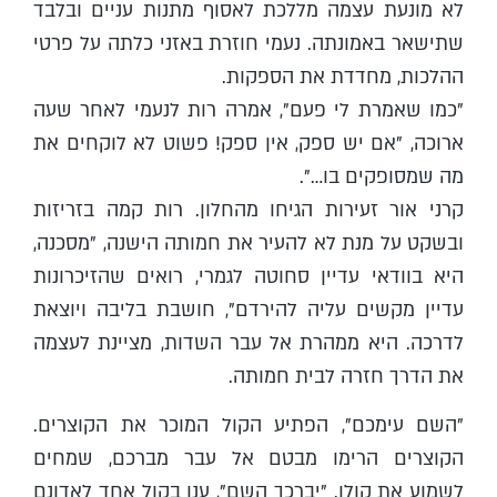
לא מונעת עצמה מללכת לאסוף מתנות עניים ובלבד
שתישאר באמונתה. נעמי חוזרת באזני כלתה על פרטי
ההלכות, מחדדת את הספקות.
"כמו שאמרת לי פעם", אמרה רות לנעמי לאחר שעה
ארוכה, "אם יש ספק, אין ספק! פשוט לא לוקחים את
מה שמסופקים בו…".
קרני אור זעירות הגיחו מהחלון. רות קמה בזריזות
ובשקט על מנת לא להעיר את חמותה הישנה, "מסכנה,
היא בוודאי עדיין סחוטה לגמרי, רואים שהזיכרונות
עדיין מקשים עליה להירדם", חושבת בליבה ויוצאת
לדרכה. היא ממהרת אל עבר השדות, מציינת לעצמה
את הדרך חזרה לבית חמותה.
"השם עימכם", הפתיע הקול המוכר את הקוצרים.
הקוצרים הרימו מבטם אל עבר מברכם, שמחים
לשמוע את קולו. "יברכך השם", ענו בקול אחד לאדונם