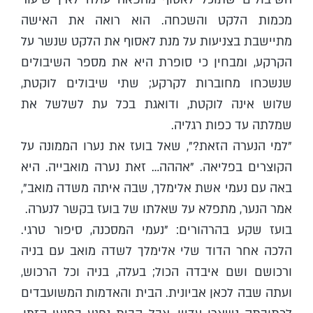
מכמות הלקט והשכחה. הוא רואה את האישה
מתיישבת בצניעות על מנת לאסוף את הלקט שנשר על
הקרקע, ומבחין כי סופרת היא את מספר השיבולים
שנשכחו מחוברות לקרקע; שתי שיבולים לוקטת,
שלוש אינה לוקטת, ודואגת בכל עת לשלשל את
שמלתה עד כפות רגליה.
"למי הנערה הזאת?", שאל בועז את נערו הממונה על
הקוצרים בפליאה. "אההה… זאת נערה מואבייה. היא
באה עם נעמי אשת אלימלך, שבה איתה משדה מואב",
אמר הנער, מתפלא על שאלתו של בועז בקשר לנערה.
בועז שקע בהרהורים: "נעמי המסכנה, סיפור טרגי.
הלכה אחר הדוד שלי אלימלך לשדה מואב עם בניה
ורכושם ושם איבדה הכול; בעלה, בניה וכל הרכוש,
ועתה שבה לכאן אביונית. הבית והאדמות המשועבדים