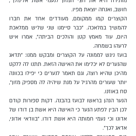
מותירה היא את חצי המזון לנעמי אשת אלימלך",
חושב, ואנחה יוצאת מפיו.
הקוצרים קמו ממקומם, מעודדים אחד את חברו
להמשיך במלאכה. "כבר סיימנו שני שליש ממלאכת
היום, עוד מאמץ קטן והולכים הביתה", אמרו איש
לרעהו בשמחה.
בועז ניגש לממונה על הקוצרים ומבקש ממנו: "תדאג
שהנערים לא יכלימו את האישה הזאת. תתנו לה ללקט
מהיכן שהיא רוצה, וגם תאמר לנערים כי יפילו בכוונה
יותר שעורים מהרגיל על מנת שיהיה לה מספיק מזון",
סח באוזנו.
הנער הנהן בראשו לבועז בהבנה. דקות ספורות קודם
לכן הבין לפתע הנער כי האישה היא אשת בן דודו של
אדונו וכי נעמי חמותה היא אשת דודו. "בוודאי אדוני,
אדאג לכך".