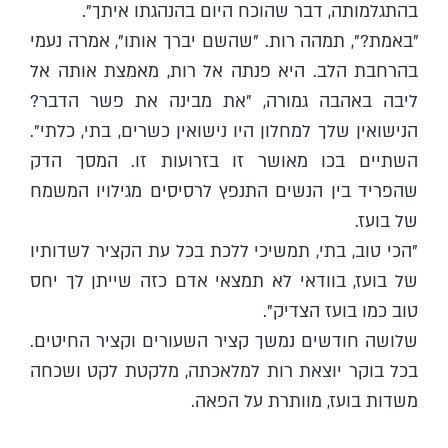
בהתגלמותה, דבר שהוכח היום בהנהגתו איתך".
"באמת?", תמהה רות. "שהשם יברך אותו", אמרה נעמי
בהרחבת הלב. היא פנתה אל רות, מאמצת אותה אל
ליבה באהבה גמורה, "את מבינה את פשר הדבר?
הנישואין שלך למחלון היו נישואין כשרים, בתי, כלתי".
השתיים בכו מאושר זו בזרועות זו. המסך הדק
שהפריד בין הנשים התנפץ לרסיסים מגילויו המשמח
של בועז.
"הכי טוב, בתי, תמשיכי ללכת בכל עת הקציר לשדותיו
של בועז, בוודאי לא תמצאי אדם כזה שייתן לך יחס
טוב כמו בועז הצדיק".
שלושה חודשים נמשך קציר השעורים וקציר החיטים.
בכל בוקר יוצאת רות למלאכתה, מלקטת לקט ושכחה
משדות בועז, מוותרת על הפאה.