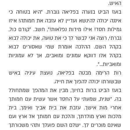
האיש.
בועז הביט בנערה בפליאה גוברת. "היא בטוחה כי
איננה יכולה להינשא ועדיין לא עזבה את חמותה! איזו
גמילות חסד! אילו מידות נפלאות!", חשב. "קודם כול,
גברתי, רוצה אני לבשר לך כי את טועה, את יכולה לבוא
בקהל השם. ההלכה אומרת שמי שאסורים לבוא
בקהל אלו דווקא עמונים ומואבים, אך לא עמוניות
ומואביות…".
רות הרימה מבטה בפליאה, נועצת עיניה באיש
שבשורתו יכולה להפוך את חייה.
בועז הביט ברות בחיוך, מבין את המהפך שמתחולל
בה. "שנית, שמעתי על החסד אשר עשית עם חמותך
אחרי מות אישך. עזבת את בית אביך ואימך, בית
מלכות וארץ מולדתך, והלכת עם חמותך אל ארץ ועם
שאינם מוכרים לך. ישלם השם פועלך ותהי משכורתך