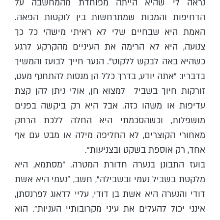
נראה לי שהיא הייתה מפוחדת מהמחשבה על
הדחיפות והמכות שמתרחשות בין לוקטות הפאה.
האמת היא שבחיים שלי לא ראיתי מישהי כל כך
צנועה, היא לא הרימה את העיניים מהקרקע לרגע
כשהיא באה לבקש ללקוט". הנער חייך לבועז והמשיך
בדבריו: "אתה יודע, בדרך כלל הן מנסות להתחנף מעט,
זורקות חיוך בשביל למצוא חן, אולי ניתן להן קצת
עדיפות או משהו כזה. אבל היא רק ביקשה בפנים
מושפלות, וכשהסכמתי היא החלה ללכת הרחק
מאחורי הקוצרים, לא החליפה מילה או מבט עם אף
אחד, רק אוספת בשקט ובצניעות".
בועז התבונן בנערה חדורת המטרה. "מסתמא, היא
מלקטת בשביל נעמי ובשבילה", חשב, "נעמי היא אשת
דודי והנערה היא אשת בן דודי, עליי לדאוג לפרנסתן,
אינני יכול להעלים את עיני מקרובותיי העניות". הוא