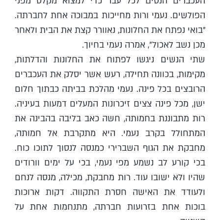
העכברים הנסים לכל עבר כדי למצוא מקלט מפני
הפולשים. נעמי ורות מחייכות במבוכה אחת לחברתה.
"בואי נפתח את החלונות, נאוורר קצת את הבית ולאחר
מכן נשב לאכול", אמרה נעמי בחיוך.
שתי הנשים ניגשו לפתוח את החלונות והדלתות,
מקימות, בכוונה תחילה, רעש אשר יסלק את העכברים
הרובצים בכל פינה. נעמי מהלכת בביתה כבתוך חלום
ישן, מכל פינה צצים זיכרונות המעלים דמעות בעיניה.
רות מתבוננת בחמותה, חשה כאב בליבה בהבינה את
המתחולל בקרב נעמי. היא מתקרבת אל חמותה,
מחבקת את הגוף השברירי כמנסה לנסוך לתוכו כוח.
בכי קורע לב נשמע מפי נעמי, בכי על ימים וורודים
שהיו ולא ישובו עוד. רות מחבקת, מכילה, מנסה לנחם
ולעודד את האישה חסרת התקווה. דקות ארוכות
בוכות אחת בזרועות חברתה, מתנחמות אחת על