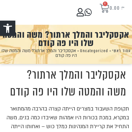
0
0.00
₪
פתח סרגל נ
אקסקליבר והמלך ארתור? משה והמטה
שלו היו פה קודם
עמוד ראשי
»
Uncategorized
»
אקסקליבר והמלך ארתור? משה והמטה שלו
היו פה קודם
אקסקליבר והמלך ארתור?
משה והמטה שלו היו פה קודם
תקופת השעבוד במצרים הייתה קצרה בהרבה מהמתואר
במקרא, במכת בכורות היו אמהות שאיבדו כמה בנים, משה
התחיל את קריירת המנהיגות כמלך כוש – ואחותו הייתה